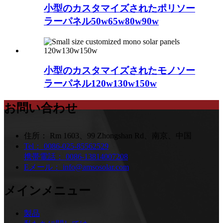
小型のカスタマイズされたポリソー
ラーパネル50w65w80w90w
小型のカスタマイズされたモノソー
ラーパネル120w130w150w
お問い合わせ
住所：
Rm 1603、99 Zhongshan Rd、南京、中国
Tel：
0086-025-85562529
携帯電話：
0086-13814007208
Eメール：
info@amsosolar.com
メインメニュー
製品