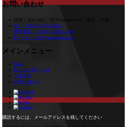
お問い合わせ
住所：
Rm 1603、99 Zhongshan Rd、南京、中国
Tel：
0086-025-85562529
携帯電話：
0086-13814007208
Eメール：
info@amsosolar.com
メインメニュー
製品
私たちに関しては
工場見学
お問い合わせ
購読するには、メールアドレスを残してください