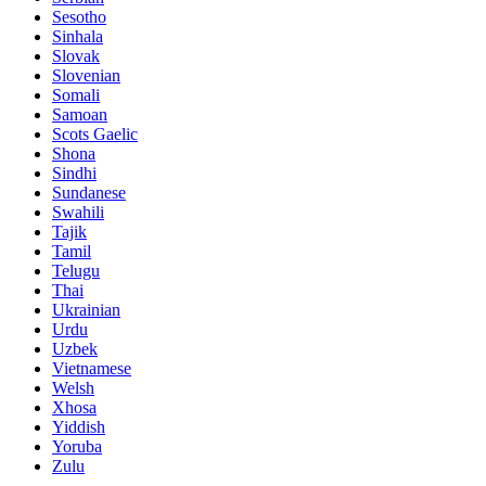
Sesotho
Sinhala
Slovak
Slovenian
Somali
Samoan
Scots Gaelic
Shona
Sindhi
Sundanese
Swahili
Tajik
Tamil
Telugu
Thai
Ukrainian
Urdu
Uzbek
Vietnamese
Welsh
Xhosa
Yiddish
Yoruba
Zulu