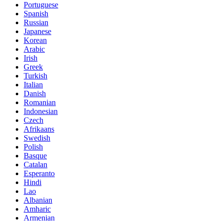
Portuguese
Spanish
Russian
Japanese
Korean
Arabic
Irish
Greek
Turkish
Italian
Danish
Romanian
Indonesian
Czech
Afrikaans
Swedish
Polish
Basque
Catalan
Esperanto
Hindi
Lao
Albanian
Amharic
Armenian