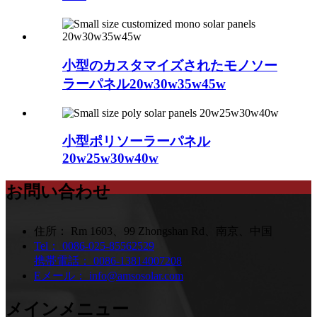
小型のカスタマイズされたモノソー
ラーパネル20w30w35w45w
小型ポリソーラーパネル
20w25w30w40w
お問い合わせ
住所：
Rm 1603、99 Zhongshan Rd、南京、中国
Tel：
0086-025-85562529
携帯電話：
0086-13814007208
Eメール：
info@amsosolar.com
メインメニュー