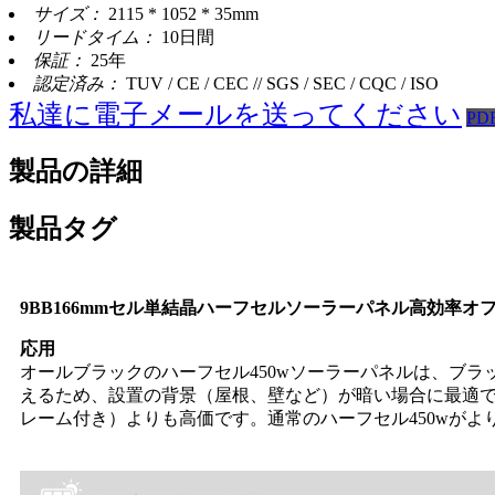
サイズ：
2115 * 1052 * 35mm
リードタイム：
10日間
保証：
25年
認定済み：
TUV / CE / CEC // SGS / SEC / CQC / ISO
私達に電子メールを送ってください
P
製品の詳細
製品タグ
9BB166mmセル単結晶ハーフセルソーラーパネル高効率
応用
オールブラックのハーフセル450wソーラーパネルは、ブ
えるため、設置の背景（屋根、壁など）が暗い場合に最適
レーム付き）よりも高価です。通常のハーフセル450wがよ