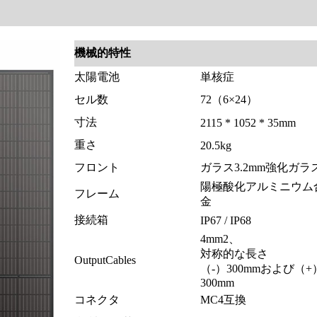
機械的特性
太陽電池
単核症
セル数
72（6×24）
寸法
2115 * 1052 * 35mm
重さ
20.5kg
フロント
ガラス3.2mm強化ガラ
陽極酸化アルミニウム
フレーム
金
接続箱
IP67 / IP68
4mm2、
対称的な長さ
OutputCables
（-）300mmおよび（+
300mm
コネクタ
MC4互換