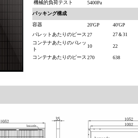
機械的負荷テスト
5400Pa
パッキング構成
容器
20'GP
40'GP
パレットあたりのピース
27＆31
27
コンテナあたりのパレッ
10
22
ト
コンテナあたりのピース
270
638