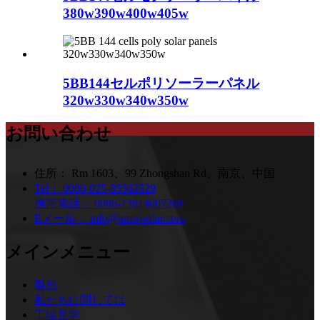
380w390w400w405w
5BB144セルポリソーラーパネル
320w330w340w350w
お問い合わせ
住所：
Rm 1603、99 Zhongshan Rd、南京、中国
Tel：
0086-025-85562529
携帯電話：
0086-13814007208
Eメール：
info@amsosolar.com
メインメニュー
製品
私たちに関しては
工場見学