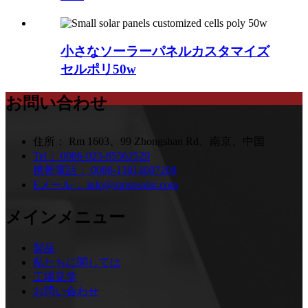
小さなソーラーパネルカスタマイズ
セルポリ50w
お問い合わせ
住所：
Rm 1603、99 Zhongshan Rd、南京、中国
Tel：
0086-025-85562529
携帯電話：
0086-13814007208
Eメール：
info@amsosolar.com
メインメニュー
製品
私たちに関しては
工場見学
お問い合わせ