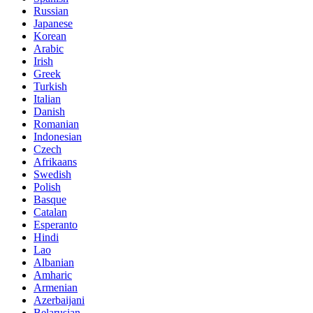
Russian
Japanese
Korean
Arabic
Irish
Greek
Turkish
Italian
Danish
Romanian
Indonesian
Czech
Afrikaans
Swedish
Polish
Basque
Catalan
Esperanto
Hindi
Lao
Albanian
Amharic
Armenian
Azerbaijani
Belarusian