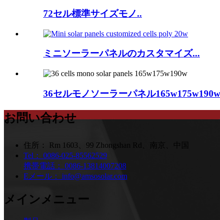
72セル標準サイズモノ..
ミニソーラーパネルのカスタマイズ...
36セルモノソーラーパネル165w175w190
お問い合わせ
住所：
Rm 1603、99 Zhongshan Rd、南京、中国
Tel：
0086-025-85562529
携帯電話：
0086-13814007208
Eメール：
info@amsosolar.com
メインメニュー