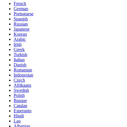
French
German
Portuguese
Spanish
Russian
Japanese
Korean
Arabic
Irish
Greek
Turkish
Italian
Danish
Romanian
Indonesian
Czech
Afrikaans
Swedish
Polish
Basque
Catalan
Esperanto
Hindi
Lao
Albanian