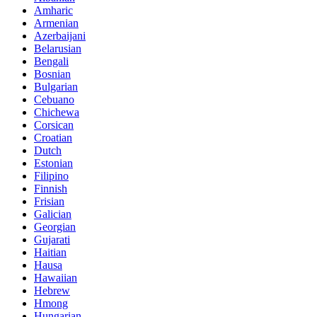
Amharic
Armenian
Azerbaijani
Belarusian
Bengali
Bosnian
Bulgarian
Cebuano
Chichewa
Corsican
Croatian
Dutch
Estonian
Filipino
Finnish
Frisian
Galician
Georgian
Gujarati
Haitian
Hausa
Hawaiian
Hebrew
Hmong
Hungarian