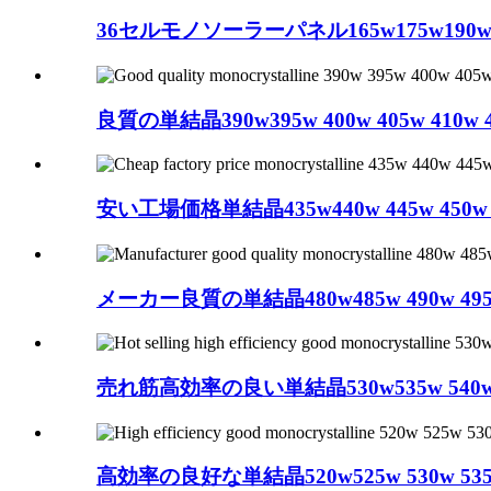
36セルモノソーラーパネル165w175w190w
良質の単結晶390w395w 400w 405w 
安い工場価格単結晶435w440w 445w 45
メーカー良質の単結晶480w485w 490w 
売れ筋高効率の良い単結晶530w535w 540
高効率の良好な単結晶520w525w 530w 5