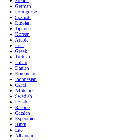
French
German
Portuguese
Spanish
Russian
Japanese
Korean
Arabic
Irish
Greek
Turkish
Italian
Danish
Romanian
Indonesian
Czech
Afrikaans
Swedish
Polish
Basque
Catalan
Esperanto
Hindi
Lao
Albanian