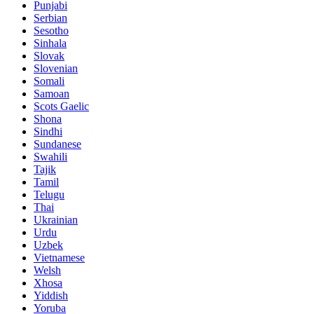
Punjabi
Serbian
Sesotho
Sinhala
Slovak
Slovenian
Somali
Samoan
Scots Gaelic
Shona
Sindhi
Sundanese
Swahili
Tajik
Tamil
Telugu
Thai
Ukrainian
Urdu
Uzbek
Vietnamese
Welsh
Xhosa
Yiddish
Yoruba