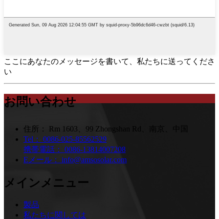
ここにあなたのメッセージを書いて、私たちに送ってくださ
い
お問い合わせ
住所：
Rm 1603、99 Zhongshan Rd、南京、中国
Tel：
0086-025-85562529
携帯電話：
0086-13814007208
Eメール：
info@amsosolar.com
メインメニュー
製品
私たちに関しては