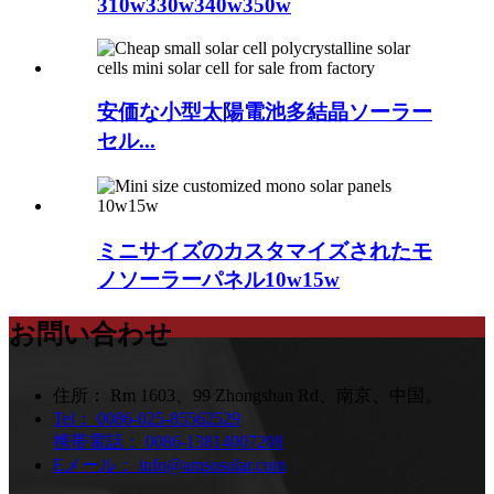
310w330w340w350w
安価な小型太陽電池多結晶ソーラー
セル...
ミニサイズのカスタマイズされたモ
ノソーラーパネル10w15w
お問い合わせ
住所：
Rm 1603、99 Zhongshan Rd、南京、中国。
Tel：
0086-025-85562529
携帯電話：
0086-13814007208
Eメール：
info@amsosolar.com