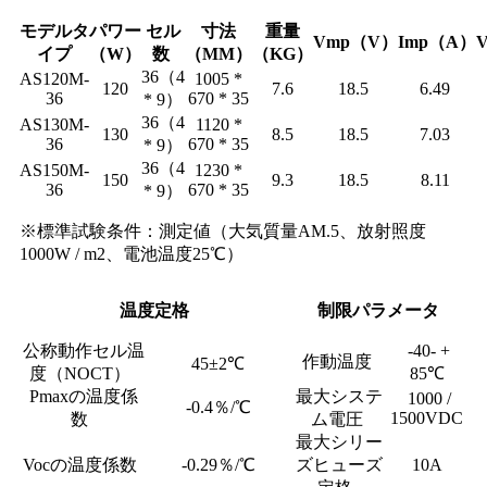
モデルタ
パワー
セル
寸法
重量
Vmp（V）
Imp（A）
イプ
（W）
数
（MM）
（KG）
36（4
AS120M-
1005 *
120
7.6
18.5
6.49
36
670 * 35
* 9）
36（4
AS130M-
1120 *
130
8.5
18.5
7.03
36
670 * 35
* 9）
36（4
AS150M-
1230 *
150
9.3
18.5
8.11
36
670 * 35
* 9）
※標準試験条件：測定値（大気質量AM.5、放射照度
1000W / m2、電池温度25℃）
温度定格
制限パラメータ
公称動作セル温
-40- +
作動温度
45±2℃
度（NOCT）
85℃
Pmaxの温度係
最大システ
1000 /
-0.4％/℃
1500VDC
数
ム電圧
最大シリー
Vocの温度係数
-0.29％/℃
ズヒューズ
10A