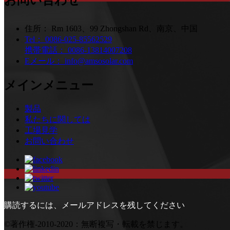
お問い合わせ
住所：
Rm 1603、99 Zhongshan Rd、南京、中国
Tel：
0086-025-85562529
携帯電話：
0086-13814007208
Eメール：
info@amsosolar.com
メインメニュー
製品
私たちに関しては
工場見学
お問い合わせ
購読するには、メールアドレスを残してください
©著作権-2010-2020：無断複写・転載を禁じます。