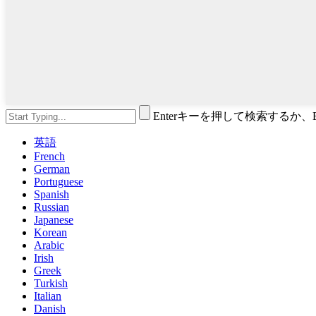
Enterキーを押して検索するか
英語
French
German
Portuguese
Spanish
Russian
Japanese
Korean
Arabic
Irish
Greek
Turkish
Italian
Danish