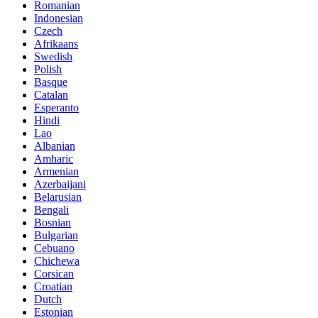
Romanian
Indonesian
Czech
Afrikaans
Swedish
Polish
Basque
Catalan
Esperanto
Hindi
Lao
Albanian
Amharic
Armenian
Azerbaijani
Belarusian
Bengali
Bosnian
Bulgarian
Cebuano
Chichewa
Corsican
Croatian
Dutch
Estonian